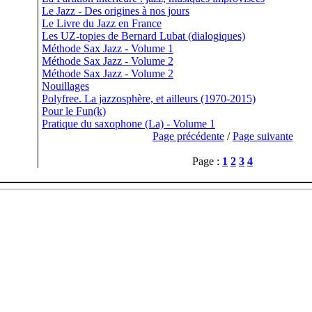
Le Jazz - Des origines à nos jours
Le Livre du Jazz en France
Les UZ-topies de Bernard Lubat (dialogiques)
Méthode Sax Jazz - Volume 1
Méthode Sax Jazz - Volume 2
Méthode Sax Jazz - Volume 2
Nouillages
Polyfree. La jazzosphère, et ailleurs (1970-2015)
Pour le Fun(k)
Pratique du saxophone (La) - Volume 1
Page précédente
/
Page suivante
Page :
1
2
3
4