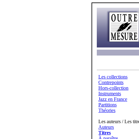
Les collections
Contrepoints
Hors-collection
Instruments
Jazz en France
Partitions
Théories
Les auteurs / Les titr
Auteurs
Titres
À paraître