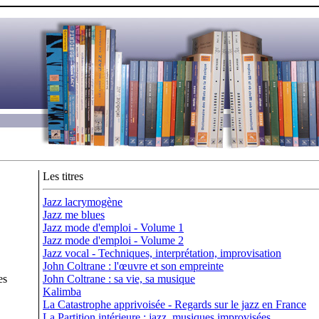
Les titres
Jazz lacrymogène
Jazz me blues
Jazz mode d'emploi - Volume 1
Jazz mode d'emploi - Volume 2
Jazz vocal - Techniques, interprétation, improvisation
John Coltrane : l'œuvre et son empreinte
es
John Coltrane : sa vie, sa musique
Kalimba
La Catastrophe apprivoisée - Regards sur le jazz en France
La Partition intérieure : jazz, musiques improvisées