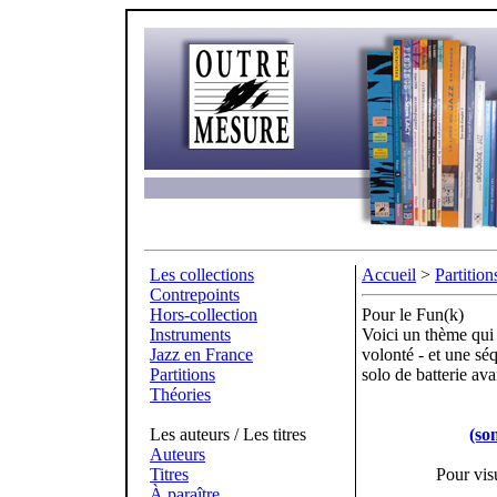
Les collections
Accueil
>
Partition
Contrepoints
Hors-collection
Pour le Fun(k)
Instruments
Voici un thème qui j
Jazz en France
volonté - et une sé
Partitions
solo de batterie ava
Théories
Les auteurs / Les titres
(so
Auteurs
Titres
Pour vis
À paraître